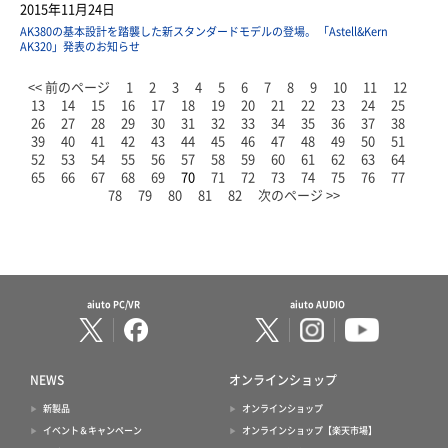
2015年11月24日
AK380の基本設計を踏襲した新スタンダードモデルの登場。 「Astell&Kern
AK320」発表のお知らせ
<< 前のページ
1
2
3
4
5
6
7
8
9
10
11
12
13
14
15
16
17
18
19
20
21
22
23
24
25
26
27
28
29
30
31
32
33
34
35
36
37
38
39
40
41
42
43
44
45
46
47
48
49
50
51
52
53
54
55
56
57
58
59
60
61
62
63
64
65
66
67
68
69
70
71
72
73
74
75
76
77
78
79
80
81
82
次のページ >>
aiuto PC/VR
aiuto AUDIO
NEWS
オンラインショップ
新製品
オンラインショップ
イベント＆キャンペーン
オンラインショップ【楽天市場】