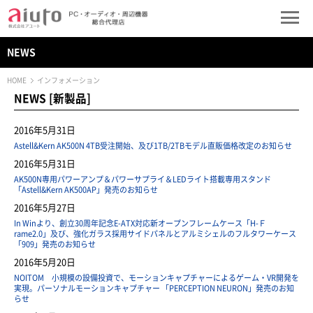
NEWS
HOME
インフォメーション
NEWS [新製品]
2016年5月31日
Astell&Kern AK500N 4TB受注開始、及び1TB/2TBモデル直販価格改定のお知らせ
2016年5月31日
AK500N専用パワーアンプ＆パワーサプライ＆LEDライト搭載専用スタンド
「Astell&Kern AK500AP」発売のお知らせ
2016年5月27日
In Winより、創立30周年記念E-ATX対応新オープンフレームケース「H-Ｆ
rame2.0」及び、強化ガラス採用サイドパネルとアルミシェルのフルタワーケース
「909」発売のお知らせ
2016年5月20日
NOITOM 小規模の設備投資で、モーションキャプチャーによるゲーム・VR開発を
実現。パーソナルモーションキャプチャー 「PERCEPTION NEURON」発売のお知
らせ