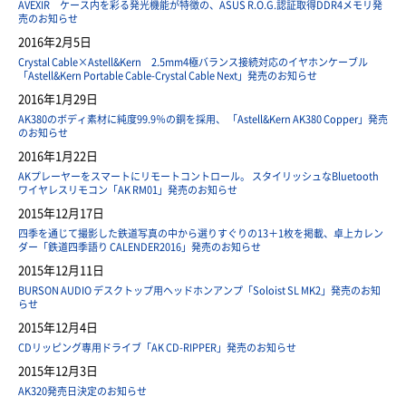
AVEXIR ケース内を彩る発光機能が特徴の、ASUS R.O.G.認証取得DDR4メモリ発
売のお知らせ
2016年2月5日
Crystal Cable×Astell&Kern 2.5mm4極バランス接続対応のイヤホンケーブル
「Astell&Kern Portable Cable-Crystal Cable Next」発売のお知らせ
2016年1月29日
AK380のボディ素材に純度99.9％の銅を採用、 「Astell&Kern AK380 Copper」発売
のお知らせ
2016年1月22日
AKプレーヤーをスマートにリモートコントロール。 スタイリッシュなBluetooth
ワイヤレスリモコン「AK RM01」発売のお知らせ
2015年12月17日
四季を通じて撮影した鉄道写真の中から選りすぐりの13＋1枚を掲載、卓上カレン
ダー「鉄道四季語り CALENDER2016」発売のお知らせ
2015年12月11日
BURSON AUDIO デスクトップ用ヘッドホンアンプ「Soloist SL MK2」発売のお知
らせ
2015年12月4日
CDリッピング専用ドライブ「AK CD-RIPPER」発売のお知らせ
2015年12月3日
AK320発売日決定のお知らせ