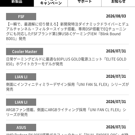
新製品
サポート
お知らせ
キャンペーン
2026/08/03
FSF
【一瞬で、最適解に切り替えろ】新開発特注ダイナミックドライバーとデュ
アルチャンネル・フィルタースイッチ搭載、専用DSP搭載でEQチューニン
グにも対応したFSFブランド第1弾USB-CゲーミングIEM『Blink Bound
BD01』発売
2026/07/31
Cooler Master
日常ゲーミングビルドに最適な80PLUS GOLD電源ユニット「ELITE GOLD
850」ホワイトカラーモデルが発売
2026/07/31
LIAN LI
側面にインフィニティミラーデザイン採用「UNI FAN SL FLEX」シリーズが
発売
2026/07/31
LIAN LI
ARGBファン搭載、側面にARGBライティング採用「UNI FAN CL FLEX」シ
リーズが発売
2026/07/31
ASUS