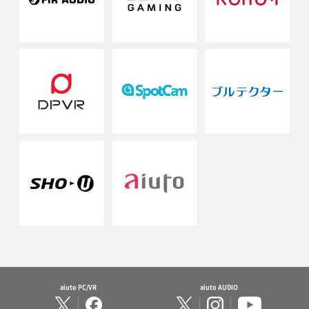
aiuto PC/VR
aiuto AUDIO