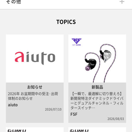
その他
TOPICS
お知らせ
新製品
2026年 お盆期間中の受注·出荷
【一瞬で、最適解に切り替えろ】
A
体制のお知らせ
新開発特注ダイナミックドライバ
ィ
ーとデュアルチャンネル・フィル
O
aiuto
タースイッチ…
A
2026/07/10
FSF
2026/08/03