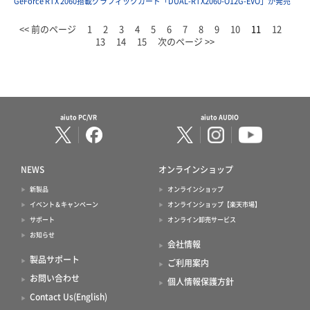
GeForce RTX 2060搭載グラフィックカード「DUAL-RTX2060-O12G-EVO」が発売
<< 前のページ
1
2
3
4
5
6
7
8
9
10
11
12
13
14
15
次のページ >>
aiuto PC/VR
aiuto AUDIO
NEWS
オンラインショップ
新製品
オンラインショップ
イベント＆キャンペーン
オンラインショップ【楽天市場】
サポート
オンライン卸売サービス
お知らせ
会社情報
製品サポート
ご利用案内
お問い合わせ
個人情報保護方針
Contact Us(English)