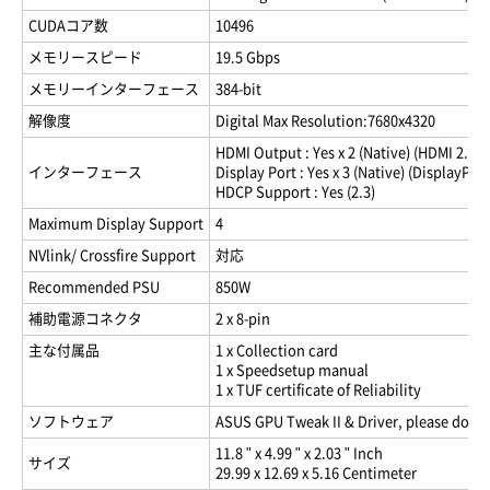
CUDAコア数
10496
メモリースピード
19.5 Gbps
メモリーインターフェース
384-bit
解像度
Digital Max Resolution:7680x4320
HDMI Output : Yes x 2 (Native) (HDMI 2.1)
インターフェース
Display Port : Yes x 3 (Native) (DisplayPort
HDCP Support : Yes (2.3)
Maximum Display Support
4
NVlink/ Crossfire Support
対応
Recommended PSU
850W
補助電源コネクタ
2 x 8-pin
主な付属品
1 x Collection card
1 x Speedsetup manual
1 x TUF certificate of Reliability
ソフトウェア
ASUS GPU Tweak II & Driver, please downl
11.8 " x 4.99 " x 2.03 " Inch
サイズ
29.99 x 12.69 x 5.16 Centimeter