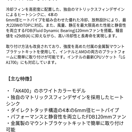
冷却フィンを高密度に配置した、独自のマトリックスフィンデザイン
によるヒートシンクに、4本の
6mm径ヒートパイプを組み合わせた優れた冷却、放熱設計により、最
大220WのTDPに対応。また、風量、静圧を最大限高めた性能と静音性
を両立するFDB(Fluid Dynamic Bearing)120mmファンを搭載。騒音
値を ≤29dB(A) に抑えながら、高い冷却性と長寿命を実現します。
取り付け方法も改良されており、強度を高めた付属の金属製マウント
ブラケットキットを使用して、インテルとAMDの両方のプラットフォ
ームに簡単に取り付けが可能です。インテルの最新CPUソケット「LG
A1700」にも対応しています。
【主な特徴】
・「AK400」のホワイトカラーモデル
・独自のマトリックスフィンデザインを採用したヒート
シンク
・ダイレクトタッチ構造の4本の6mm径ヒートパイプ
・パフォーマンスと静音性を両立したFDB120mmファン
・金属製のマウントブラケットキットで簡単に取り付け
可能