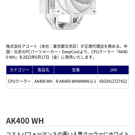
株式会社アユート（本社：東京都文京区）が正規代理店を務める、中
国・北京のPCパーツメーカー・DeepCoolより、CPUクーラー「AK40
0 WH」を2022年6月17日（金）に発売いたします。
カテゴリー
製品名
型番
JAN
CPUクーラー
AK400 WH
R-AK400-WHNNMN-G-1
6933412727422
4
AK400 WH
コストパフォーマンスの高い人気クーラーにホワイト