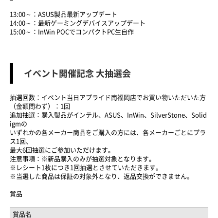
13:00～：ASUS製品最新アップデート
14:00～：最新ゲーミングデバイスアップデート
15:00～：InWin POCでコンパクトPC生自作
イベント開催記念 大抽選会
抽選回数：イベント当日アプライド南福岡店でお買い物いただいた方
（金額問わず）：1回
追加抽選：購入製品がインテル、ASUS、InWin、SilverStone、Solid
igmの
いずれかの各メーカー商品をご購入の方には、各メーカーごとにプラ
ス1回、
最大6回抽選にご参加いただけます。
注意事項：※新品購入のみが抽選対象となります。
※レシート1枚につき1回抽選とさせていただきます。
※当選した商品は保証の対象外となり、返品交換ができません。
賞品
賞品名