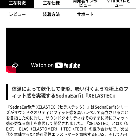
開発者インタ
VTuberレビ
主な特徴
主な仕様
ビュー
ュー
レビュー
装着方法
サポート
体温によって軟化して変形、吸い付くような極上のフ
ィット感を実現するSednaEarfit『XELASTEC』
『SednaEarfit™ XELASTEC（セラステック）』はSednaEarfitシリー
ズがサウンドクオリティとフィット感を高いレベルで両立させること
を目指したのに対し、サウンドクオリティはそのままに特にフィット
感の更なる向上を意図して開発されました。「XELASTEC」とはX（N
EXT）+ELAS（ELASTOMER）＋TEC（TECH）の組み合わせで、次世
代を意味するXと熱可塑性エラストマーを意味するELAS、そしてハイ