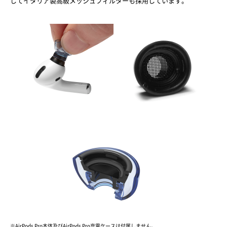
してイタリア製高級メッシュフィルターも採用しています。
※AirPods Pro本体及びAirPods Pro充電ケースは付属しません。