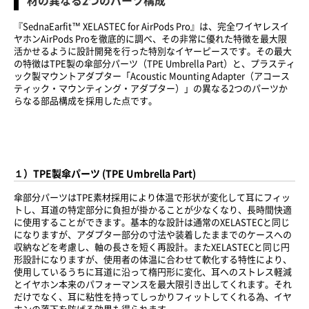
材の異なる2つのパーツ構成
『SednaEarfit™ XELASTEC for AirPods Pro』は、完全ワイヤレスイ
ヤホンAirPods Proを徹底的に調べ、その非常に優れた特徴を最大限
活かせるように設計開発を行った特別なイヤーピースです。その最大
の特徴はTPE製の傘部分パーツ（TPE Umbrella Part）と、プラスティ
ック製マウントアダプター「Acoustic Mounting Adapter（アコース
ティック・マウンティング・アダプター）」の異なる2つのパーツか
らなる部品構成を採用した点です。
１）TPE製傘パーツ (TPE Umbrella Part)
傘部分パーツはTPE素材採用により体温で形状が変化して耳にフィッ
トし、耳道の特定部分に負担が掛かることが少なくなり、長時間快適
に使用することができます。基本的な設計は通常のXELASTECと同じ
になりますが、アダプター部分の寸法や装着したままでのケースへの
収納などを考慮し、軸の長さを短く再設計。またXELASTECと同じ円
形設計になりますが、使用者の体温に合わせて軟化する特性により、
使用しているうちに耳道に沿って楕円形に変化、耳へのストレス軽減
とイヤホン本来のパフォーマンスを最大限引き出してくれます。それ
だけでなく、耳に粘性を持ってしっかりフィットしてくれる為、イヤ