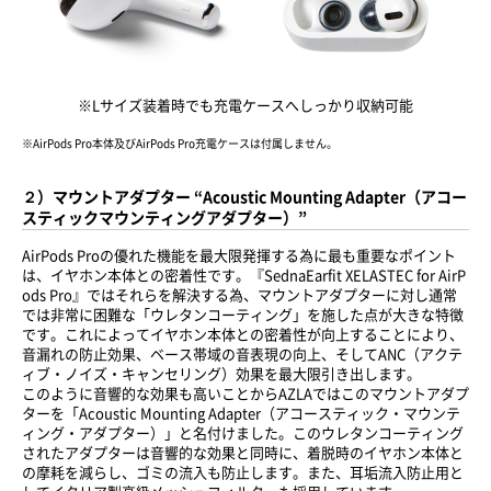
※Lサイズ装着時でも充電ケースへしっかり収納可能
※AirPods Pro本体及びAirPods Pro充電ケースは付属しません。
２）マウントアダプター “Acoustic Mounting Adapter（アコー
スティックマウンティングアダプター）”
AirPods Proの優れた機能を最大限発揮する為に最も重要なポイント
は、イヤホン本体との密着性です。『SednaEarfit XELASTEC for AirP
ods Pro』ではそれらを解決する為、マウントアダプターに対し通常
では非常に困難な「ウレタンコーティング」を施した点が大きな特徴
です。これによってイヤホン本体との密着性が向上することにより、
音漏れの防止効果、ベース帯域の音表現の向上、そしてANC（アクテ
ィブ・ノイズ・キャンセリング）効果を最大限引き出します。
このように音響的な効果も高いことからAZLAではこのマウントアダプ
ターを「Acoustic Mounting Adapter（アコースティック・マウンテ
ィング・アダプター）」と名付けました。このウレタンコーティング
されたアダプターは音響的な効果と同時に、着脱時のイヤホン本体と
の摩耗を減らし、ゴミの流入も防止します。また、耳垢流入防止用と