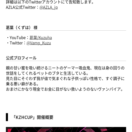
詳細は以下のTwitterアカウントにて告知致します。
AZLA公式Twitter：
@AZLA_jp
葛葉（くずは） 様
・YouTube：
葛葉/Kuzuha
・Twitter：
@Vamp_Kuzu
公式プロフィール
親の甘い蜜を吸い続けるニートのゲーマー吸血鬼、現在は身の回りの
世話をしてくれるペットのブタと生活している。
見た目にそぐわず我が儘で気まぐれな子供っぽい性格で、すぐ調子に
乗る悪い癖がある。
おまけにかなり現金でお金に目がない救いようのないヴァンパイア。
「KZHCUP」開催概要