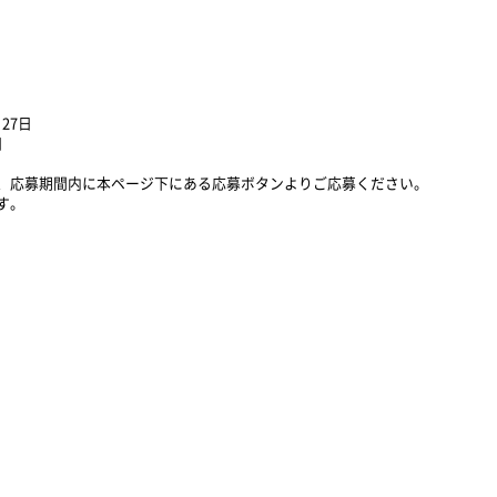
27日
日
、応募期間内に本ページ下にある応募ボタンよりご応募ください。
す。