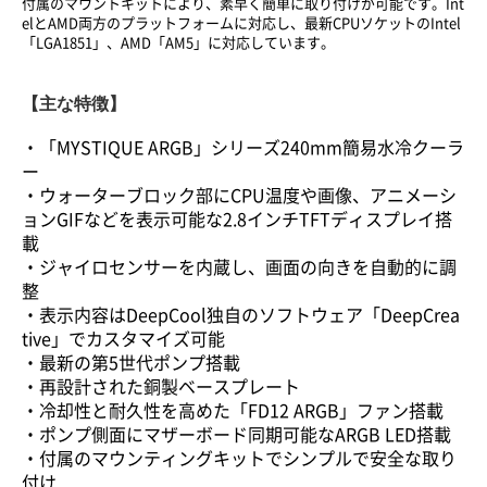
付属のマウントキットにより、素早く簡単に取り付けが可能です。Int
elとAMD両方のプラットフォームに対応し、最新CPUソケットのIntel
「LGA1851」、AMD「AM5」に対応しています。
【主な特徴】
・「MYSTIQUE ARGB」シリーズ240mm簡易水冷クーラ
ー
・ウォーターブロック部にCPU温度や画像、アニメーシ
ョンGIFなどを表示可能な2.8インチTFTディスプレイ搭
載
・ジャイロセンサーを内蔵し、画面の向きを自動的に調
整
・表示内容はDeepCool独自のソフトウェア「DeepCrea
tive」でカスタマイズ可能
・最新の第5世代ポンプ搭載
・再設計された銅製ベースプレート
・冷却性と耐久性を高めた「FD12 ARGB」ファン搭載
・ポンプ側面にマザーボード同期可能なARGB LED搭載
・付属のマウンティングキットでシンプルで安全な取り
付け