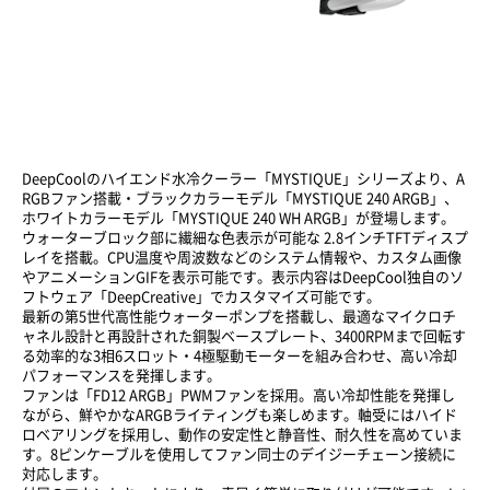
DeepCoolのハイエンド水冷クーラー「MYSTIQUE」シリーズより、A
RGBファン搭載・ブラックカラーモデル「MYSTIQUE 240 ARGB」、
ホワイトカラーモデル「
MYSTIQUE 240 WH ARGB
」が登場します。
ウォーターブロック部に繊細な色表示が可能な 2.8インチTFTディスプ
レイを搭載。CPU温度や周波数などのシステム情報や、カスタム画像
やアニメーションGIFを表示可能です。表示内容はDeepCool独自のソ
フトウェア「DeepCreative」でカスタマイズ可能です。
最新の第5世代高性能ウォーターポンプを搭載し、最適なマイクロチ
ャネル設計と再設計された銅製ベースプレート、3400RPMまで回転す
る効率的な3相6スロット・4極駆動モーターを組み合わせ、高い冷却
パフォーマンスを発揮します。
ファンは「FD12 ARGB」PWMファンを採用。高い冷却性能を発揮し
ながら、鮮やかなARGBライティングも楽しめます。軸受にはハイド
ロベアリングを採用し、動作の安定性と静音性、耐久性を高めていま
す。8ピンケーブルを使用してファン同士のデイジーチェーン接続に
対応します。