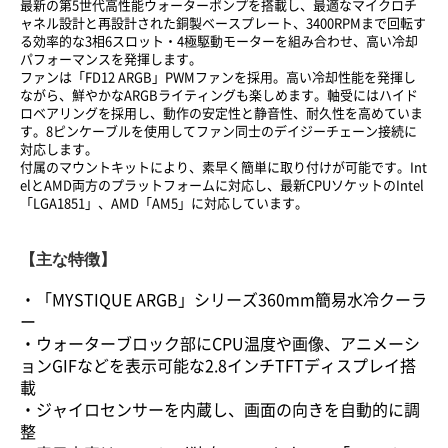
最新の第5世代高性能ウォーターポンプを搭載し、最適なマイクロチ
ャネル設計と再設計された銅製ベースプレート、3400RPMまで回転す
る効率的な3相6スロット・4極駆動モーターを組み合わせ、高い冷却
パフォーマンスを発揮します。
ファンは「FD12 ARGB」PWMファンを採用。高い冷却性能を発揮し
ながら、鮮やかなARGBライティングも楽しめます。軸受にはハイド
ロベアリングを採用し、動作の安定性と静音性、耐久性を高めていま
す。8ピンケーブルを使用してファン同士のデイジーチェーン接続に
対応します。
付属のマウントキットにより、素早く簡単に取り付けが可能です。Int
elとAMD両方のプラットフォームに対応し、最新CPUソケットのIntel
「LGA1851」、AMD「AM5」に対応しています。
【主な特徴】
・「MYSTIQUE ARGB」シリーズ360mm簡易水冷クーラ
ー
・ウォーターブロック部にCPU温度や画像、アニメーシ
ョンGIFなどを表示可能な2.8インチTFTディスプレイ搭
載
・ジャイロセンサーを内蔵し、画面の向きを自動的に調
整