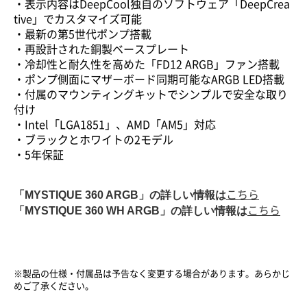
・表示内容はDeepCool独自のソフトウェア「DeepCrea
tive」でカスタマイズ可能
・最新の第5世代ポンプ搭載
・再設計された銅製ベースプレート
・冷却性と耐久性を高めた「FD12 ARGB」ファン搭載
・ポンプ側面にマザーボード同期可能なARGB LED搭載
・付属のマウンティングキットでシンプルで安全な取り
付け
・Intel「LGA1851」、AMD「AM5」対応
・ブラックとホワイトの2モデル
・5年保証
「
MYSTIQUE 360 ARGB
」の詳しい情報は
こちら
「
MYSTIQUE 360 WH ARGB
」の詳しい情報は
こちら
※製品の仕様・付属品は予告なく変更する場合があります。あらかじ
めご了承ください。