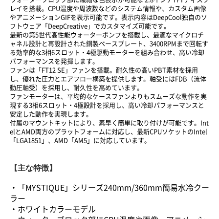
レイを搭載。CPU温度や周波数などのシステム情報や、カスタム画像
やアニメーションGIFを表示可能です。表示内容はDeepCool独自のソ
フトウェア「DeepCreative」でカスタマイズ可能です。
最新の第5世代高性能ウォーターポンプを搭載し、最適なマイクロチ
ャネル設計と再設計された銅製ベースプレート、3400RPMまで回転す
る効率的な3相6スロット・4極駆動モーターを組み合わせ、高い冷却
パフォーマンスを発揮します。
ファンは「FT12 SE」ファンを搭載。耐久性の高いPBT素材を採用
し、優れた圧力とエアフロー構築を提供します。軸受にはFDB（流体
動圧軸受）を採用し、耐久性を高めています。
ファンモーターは、平均的なケースファンよりもスムーズな動作を実
現する3相6スロット・4極設計を採用し、高い冷却パフォーマンスと
安定した動作を実現します。
付属のマウントキットにより、素早く簡単に取り付けが可能です。Int
elとAMD両方のプラットフォームに対応し、最新CPUソケットのIntel
「LGA1851」、AMD「AM5」に対応しています。
【主な特徴】
・「MYSTIQUE」シリーズ240mm/360mm簡易水冷クー
ラー
・ホワイトカラーモデル