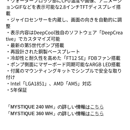
・ウォーターブロック部にCPU温度や画像、アニメーシ
ョンGIFなどを表示可能な2.8インチTFTディスプレイ搭
載
・ジャイロセンサーを内蔵し、画面の向きを自動的に調
整
・表示内容はDeepCool独自のソフトウェア「DeepCrea
tive」でカスタマイズ可能
・最新の第5世代ポンプ搭載
・再設計された銅製ベースプレート
・冷却性と耐久性を高めた「FT12 SE」FDBファン搭載
・ポンプ側面にマザーボード同期可能なARGB LED搭載
・付属のマウンティングキットでシンプルで安全な取り
付け
・Intel「LGA1851」、AMD「AM5」対応
・5年保証
「MYSTIQUE 240 WH」の詳しい情報は
こちら
「MYSTIQUE 360 WH」の詳しい情報は
こちら