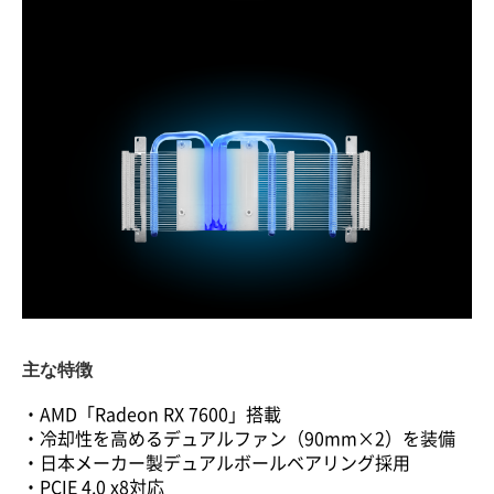
主な特徴
・AMD「Radeon RX 7600」搭載
・冷却性を高めるデュアルファン（90mm×2）を装備
・日本メーカー製デュアルボールベアリング採用
・PCIE 4.0 x8対応