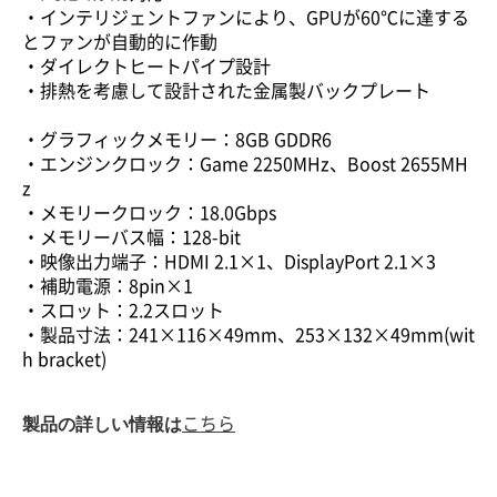
・インテリジェントファンにより、GPUが60℃に達する
とファンが自動的に作動
・ダイレクトヒートパイプ設計
・排熱を考慮して設計された金属製バックプレート
・グラフィックメモリー：8GB GDDR6
・エンジンクロック：Game 2250MHz、Boost 2655MH
z
・メモリークロック：18.0Gbps
・メモリーバス幅：128-bit
・映像出力端子：HDMI 2.1×1、DisplayPort 2.1×3
・補助電源：8pin×1
・スロット：2.2スロット
・製品寸法：241×116×49mm、253×132×49mm(wit
h bracket)
製品の詳しい情報は
こちら