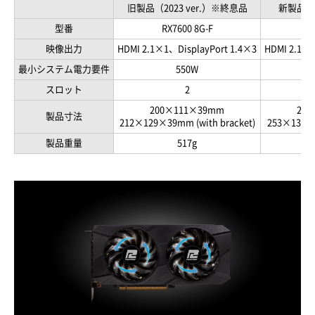
旧製品（2023 ver.）※終息品
新製品（2
型番
RX7600 8G-F
RX
映像出力
HDMI 2.1×1、DisplayPort 1.4×3
HDMI 2.1×1
最小システム電力要件
550W
スロット
2
200×111×39mm
24
製品寸法
212×129×39mm (with bracket)
253×132×4
製品重量
517g