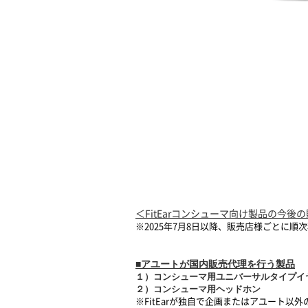
＜FitEarコンシューマ向け製品の今
※2025年7月8日以降、販売店様ごとに順
■アユートが国内販売代理を行う製品
１）コンシューマ用ユニバーサルタイプイヤ
２）コンシューマ用ヘッドホン
※FitEarが独自で企画またはアユート