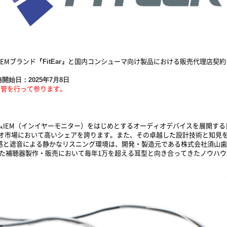
『FitEar』
EMブランド
と国内コンシューマ向け製品における販売代理店契約
始日：2025年7月8日
移管を行って参ります。
スタムIEM（インイヤーモニター）をはじめとするオーディオデバイスを展開する
オ市場において高いシェアを誇ります。また、その卓越した設計技術と知見
装用感と遮音による静かなリスニング環境は、開発・製造元である株式会社須山歯
した補聴器製作・販売において毎年1万を超える耳型と向き合ってきたノウハ