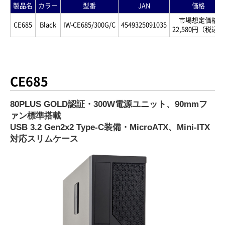
製品名
カラー
型番
JAN
価格
市場想定価格
CE685
Black
IW-CE685/300G/C
4549325091035
22,580円（税込）
CE685
80PLUS GOLD認証・300W電源ユニット、90mmフ
ァン標準搭載
USB 3.2 Gen2x2 Type-C装備・MicroATX、Mini-ITX
対応スリムケース