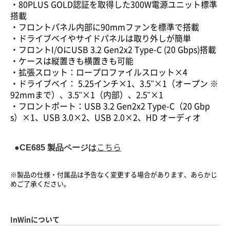
・80PLUS GOLD認証を取得した300W電源ユニット標準
搭載
・フロントパネル内部に90mmファンを標準で搭載
・ドライブベイやサイドパネルは取り外しが簡単
・フロントI/OにUSB 3.2 Gen2x2 Type-C (20 Gbps)搭載
・ケースは縦置きも横置きも可能
・拡張スロット：ロープロファイルスロット×4
・ドライブベイ： 5.25インチ×1、3.5"×1（オープン ※
92mmまで）、3.5"×1（内部）、2.5"×1
・フロントポート：USB 3.2 Gen2x2 Type-C（20 Gbp
s）×1、USB 3.0×2、USB 2.0×2、HD オーディオ
●CE685 製品ページは
こちら
※製品の仕様・付属品は予告なく変更する場合があります、あらかじ
めご了承ください。
InWinについて