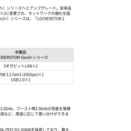
 Gen2+〉シリーズへとアップグレード。従来品
ットLAN×2に変更され、ネットワークの強化を図
en2+〉シリーズは、「LOCKERSTOR 2
本製品
CKERSTOR Gen2+シリーズ
5ギガビットLAN×2
SB 3.2 Gen2 (10Gbps)×2
USB 2.0×1
2.0GHz、ブースト時2.9GHzの性能を発揮
構成など、用途に応じて使い分けができま
933 SO-DIMMを採用しており、最大