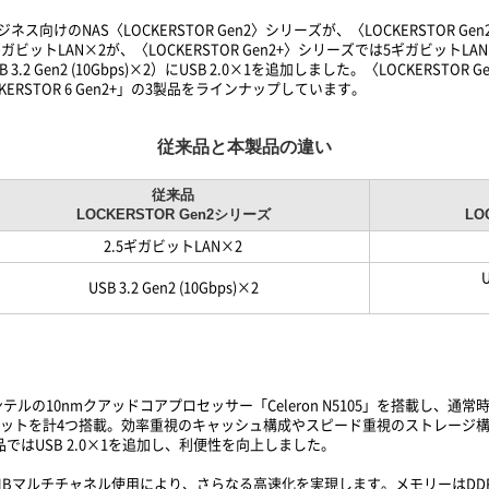
ネス向けのNAS〈LOCKERSTOR Gen2〉シリーズが、〈LOCKERSTOR
.5ギガビットLAN×2が、〈LOCKERSTOR Gen2+〉シリーズでは5ギガビ
 Gen2 (10Gbps)×2）にUSB 2.0×1を追加しました。〈LOCKERSTOR G
「LOCKERSTOR 6 Gen2+」の3製品をラインナップしています。
従来品と本製品の違い
従来品
LOCKERSTOR Gen2シリーズ
LO
2.5ギガビットLAN×2
U
USB 3.2 Gen2 (10Gbps)×2
インテルの10nmクアッドコアプロセッサー「Celeron N5105」を搭載し、通常時
スロットを計4つ搭載。効率重視のキャッシュ構成やスピード重視のストレージ
本製品ではUSB 2.0×1を追加し、利便性を向上しました。
Bマルチチャネル使用により、さらなる高速化を実現します。メモリーはDDR4-2