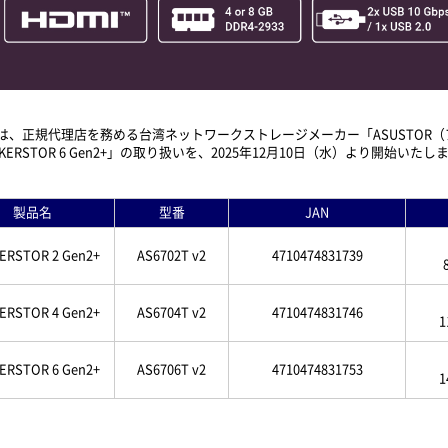
正規代理店を務める台湾ネットワークストレージメーカー「ASUSTOR（アサス
「LOCKERSTOR 6 Gen2+」の取り扱いを、2025年12月10日（水）より開始いたし
製品名
型番
JAN
ERSTOR 2 Gen2+
AS6702T v2
4710474831739
ERSTOR 4 Gen2+
AS6704T v2
4710474831746
1
ERSTOR 6 Gen2+
AS6706T v2
4710474831753
1