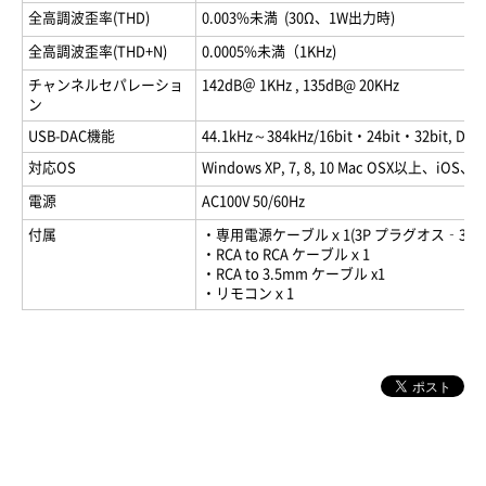
全高調波歪率(THD)
0.003%未満 (30Ω、1W出力時)
全高調波歪率(THD+N)
0.0005%未満（1KHz)
チャンネルセパレーショ
142dB＠ 1KHz , 135dB@ 20KHz
ン
USB-DAC機能
44.1kHz～384kHz/16bit・24bit・32bit, DS
対応OS
Windows XP, 7, 8, 10 Mac OSX以上、i
電源
AC100V 50/60Hz
付属
・専用電源ケーブルｘ1(3P プラグオス‐3P 
・RCA to RCA ケーブルｘ1
・RCA to 3.5mm ケーブル x1
・リモコンｘ1