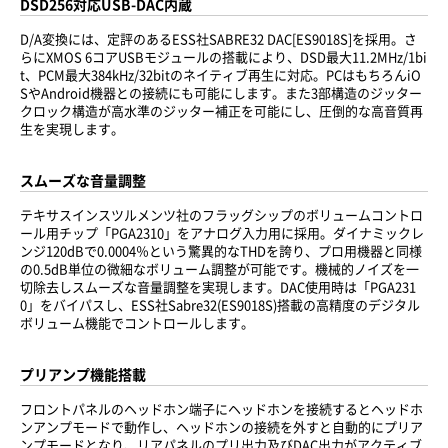
DSD256対応USB-DAC内蔵
D/A変換には、定評のあるESS社SABRE32 DAC[ES9018S]を採用。さ
らにXMOS 6コアUSBモジュールの搭載により、DSD最大11.2MHz/1bi
t、PCM最大384kHz/32bitのネイティブ再生に対応。PCはもちろんiO
SやAndroid機器との接続にも可能にします。また3部構造のジッター
クロック構造が高水準のジッター補正を可能にし、圧倒的な高音質再
生を実現します。
スムーズな音量調整
テキサスインスツルメンツ社のフラッグシップのボリュームコントロ
ール用チップ「PGA2310」をアナログ入力用に採用。ダイナミックレ
ンジ120dBで0.0004％という驚異的なTHDを誇り、プロ用機器と同様
の0.5dB単位の微細なボリューム調整が可能です。機械的ノイズを一
切除去しスムーズな音量調整を実現します。DAC使用時は「PGA231
0」をバイパスし、ESS社Sabre32(ES9018S)搭載の高精度のデジタル
ボリューム機能でコントロールします。
プリアンプ機能搭載
フロントパネルのヘッドホン端子にヘッドホンを接続するとヘッドホ
ンアンプモードで動作し、ヘッドホンの接続を外すと自動的にプリア
ンプモードとなり、リアパネルのプリ出力及びDAC出力がアクティブ