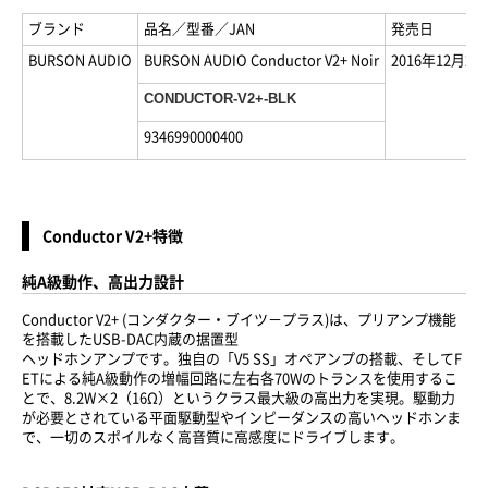
ブランド
品名／型番／JAN
発売日
BURSON AUDIO
BURSON AUDIO Conductor V2+ Noir
2016年12月2
CONDUCTOR-V2+-BLK
9346990000400
Conductor V2+特徴
純A級動作、高出力設計
Conductor V2+ (コンダクター・ブイツ－プラス)は、プリアンプ機能
を搭載したUSB-DAC内蔵の据置型
ヘッドホンアンプです。独自の「V5 SS」オペアンプの搭載、そしてF
ETによる純A級動作の増幅回路に左右各70Wのトランスを使用するこ
とで、8.2W×2（16Ω）というクラス最大級の高出力を実現。駆動力
が必要とされている平面駆動型やインピーダンスの高いヘッドホンま
で、一切のスポイルなく高音質に高感度にドライブします。