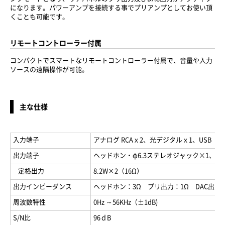
になります。パワーアンプを接続する事でプリアンプとしてお使い頂
くことも可能です。
リモートコントローラー付属
コンパクトでスマートなリモートコントローラー付属で、音量や入力
ソースの遠隔操作が可能。
主な仕様
入力端子
アナログ RCAｘ2、光デジタルｘ1、USB（ty
出力端子
ヘッドホン・φ6.3ステレオジャック×1、プ
· 定格出力
8.2W×2（16Ω）
出力インピーダンス
ヘッドホン：3Ω プリ出力：1Ω DAC出力：
周波数特性
0Hz ～56KHz（±1dB)
S/N比
96ｄB