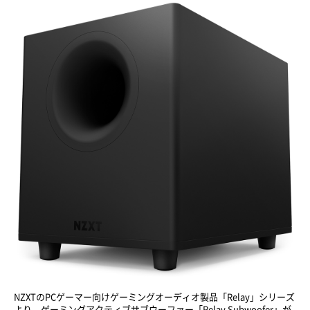
NZXTのPCゲーマー向けゲーミングオーディオ製品「Relay」シリーズ
より、ゲーミングアクティブサブウーファー「Relay Subwoofer」が