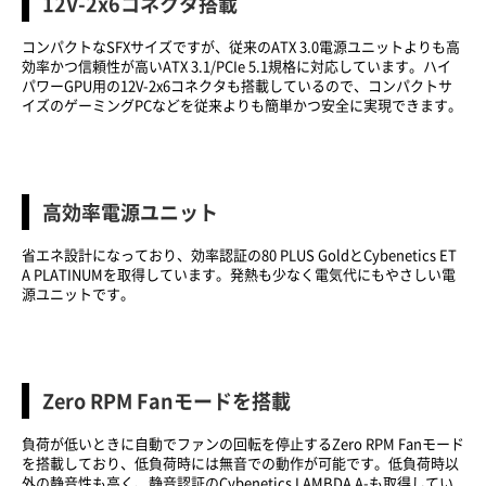
12V-2x6コネクタ搭載
コンパクトなSFXサイズですが、従来のATX 3.0電源ユニットよりも高
効率かつ信頼性が高いATX 3.1/PCIe 5.1規格に対応しています。ハイ
パワーGPU用の12V-2x6コネクタも搭載しているので、コンパクトサ
イズのゲーミングPCなどを従来よりも簡単かつ安全に実現できます。
高効率電源ユニット
省エネ設計になっており、効率認証の80 PLUS GoldとCybenetics ET
A PLATINUMを取得しています。発熱も少なく電気代にもやさしい電
源ユニットです。
Zero RPM Fanモードを搭載
負荷が低いときに自動でファンの回転を停止するZero RPM Fanモード
を搭載しており、低負荷時には無音での動作が可能です。低負荷時以
外の静音性も高く、静音認証のCybenetics LAMBDA A-も取得してい