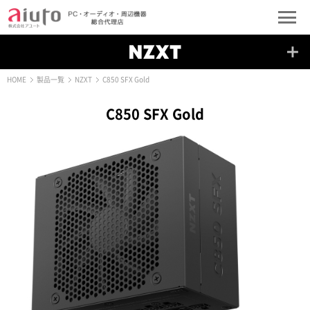
HOME
製品一覧
NZXT
C850 SFX Gold
C850 SFX Gold