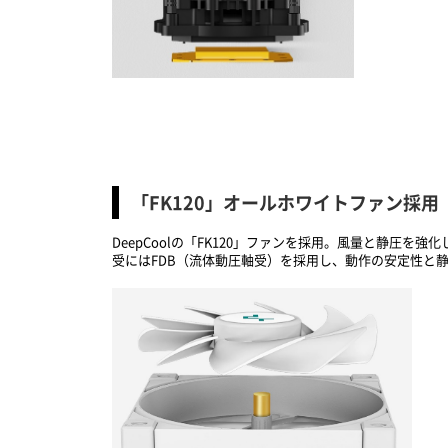
「FK120」オールホワイトファン採用
DeepCoolの「FK120」ファンを採用。風量と静
受にはFDB（流体動圧軸受）を採用し、動作の安定性と