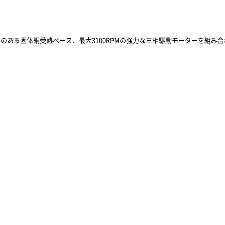
のある固体銅受熱ベース、最大3100RPMの強力な三相駆動モーターを組