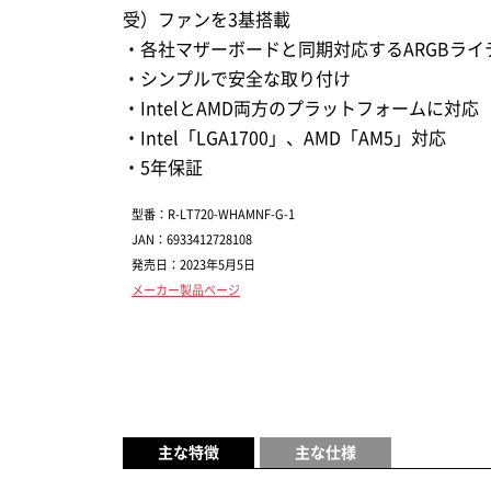
受）ファンを3基搭載
・各社マザーボードと同期対応するARGBライ
・シンプルで安全な取り付け
・IntelとAMD両方のプラットフォームに対応
・Intel「LGA1700」、AMD「AM5」対応
・5年保証
型番：R-LT720-WHAMNF-G-1
JAN：6933412728108
発売日：2023年5月5日
メーカー製品ページ
主な特徴
主な仕様