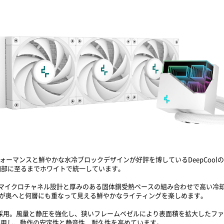
却パフォーマンスと鮮やかな水冷ブロックデザインが好評を博しているDeepCool
細部に至るまでホワイトで統一しています。
なマイクロチャネル設計と厚みのある固体銅受熱ベースの組み合わせで高い冷
角形が奥へと何層にも重なって見える鮮やかなライティングを楽しめます。
ファンを採用。風量と静圧を強化し、狭いフレームベゼルにより表面積を拡大した
採用し、動作の安定性と静音性、耐久性を高めています。