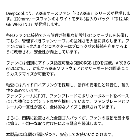
DeepCoolより、ARGBケースファン「FD ARGB」シリーズが登場しま
す。120mmケースファンのホワイトモデル3個入りパック「FD12 AR
GB WH-3 IN 1」が登場します。
各FDファンに接続できる管理が簡単な新設計8ピンケーブルを装備し
ており、管理すべきファンケーブルの乱雑さを大幅に減らします。フ
ァンに備えられた8ピンコネクターはブロック状の接続を利用するよ
うに改善され、安全性が向上しています。
ファンには個別にアドレス指定可能な6個のRGB LEDを搭載。ARGB G
en2に対応し、対応するRGBソフトウェアとマザーボードの同期によ
りカスタマイズが可能です。
軸受にはハイドロベアリングを採用し、動作の安定性と静音性、耐久
性を高めています。
ファンフレームにPBT、ファンブレードにポリカーボネートをベース
にした強化コンポジット素材を採用しています。ファンブレードとフ
レームの一貫性が高く、全体的なノイズも低減されています。
さらに、四隅に設置された全面ゴムパッドが、ファンの振動を最小限
に抑え、不均一な取り付け圧による騒音を軽減します。
本製品は3年間の保証がつき、安心してお使いいただけます。