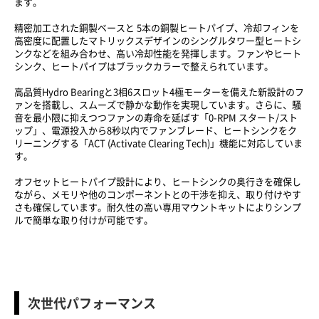
ます。
精密加工された銅製ベースと 5本の銅製ヒートパイプ、冷却フィンを
高密度に配置したマトリックスデザインのシングルタワー型ヒートシ
ンクなどを組み合わせ、高い冷却性能を発揮します。ファンやヒート
シンク、ヒートパイプはブラックカラーで整えられています。
高品質Hydro Bearingと3相6スロット4極モーターを備えた新設計のフ
ァンを搭載し、スムーズで静かな動作を実現しています。さらに、騒
音を最小限に抑えつつファンの寿命を延ばす「0-RPM スタート/スト
ップ」、電源投入から8秒以内でファンブレード、ヒートシンクをク
リーニングする「ACT (Activate Clearing Tech)」機能に対応していま
す。
オフセットヒートパイプ設計により、ヒートシンクの奥行きを確保し
ながら、メモリや他のコンポーネントとの干渉を抑え、取り付けやす
さも確保しています。耐久性の高い専用マウントキットによりシンプ
ルで簡単な取り付けが可能です。
次世代パフォーマンス