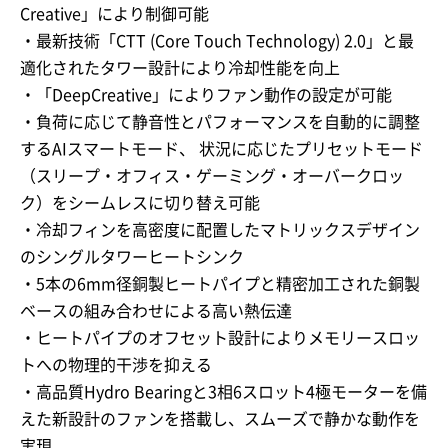
Creative」により制御可能
・最新技術「CTT (Core Touch Technology) 2.0」と最
適化されたタワー設計により冷却性能を向上
・「DeepCreative」によりファン動作の設定が可能
・負荷に応じて静音性とパフォーマンスを自動的に調整
するAIスマートモード、 状況に応じたプリセットモード
（スリープ・オフィス・ゲーミング・オーバークロッ
ク）をシームレスに切り替え可能
・冷却フィンを高密度に配置したマトリックスデザイン
のシングルタワーヒートシンク
・5本の6mm径銅製ヒートパイプと精密加工された銅製
ベースの組み合わせによる高い熱伝達
・ヒートパイプのオフセット設計によりメモリースロッ
トへの物理的干渉を抑える
・高品質Hydro Bearing
と3相6スロット4極モーターを備
えた新設計のファンを搭載し、スムーズで静かな動作を
実現