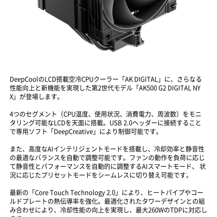
DeepCoolのLCD搭載空冷CPUクーラー「AK DIGITAL」に、さらなる
性能向上と新機能を実現した第2世代モデル「AK500 G2 DIGITAL NY
X」が登場します。
4つのセグメント（CPU温度、使用状況、消費電力、周波数）をモニ
タリング可能なLCDを天面に搭載。USB 2.0ヘッダーに接続すること
で専用ソフト「DeepCreative」により制御可能です。
また、高度なAIインテリジェントモードを搭載し、冷却効率と静音性
の最適なバランスを自動で調整可能です。ファンの動作を負荷に応じ
て静音性とパフォーマンスを自動的に調整するAIスマートモード、 状
況に応じたプリセットモードをシームレスに切り替え可能です。
最新の「Core Touch Technology 2.0」により、ヒートパイプやコー
ルドプレートの熱伝導率を強化。最適化されたタワーデザインとの組
み合わせにより、冷却性能の向上を実現し、最大260WのTDPに対応し