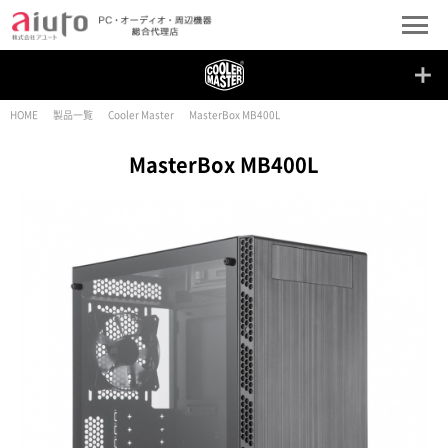
HOME
製品一覧
Cooler Master
MasterBox MB400L
MasterBox MB400L