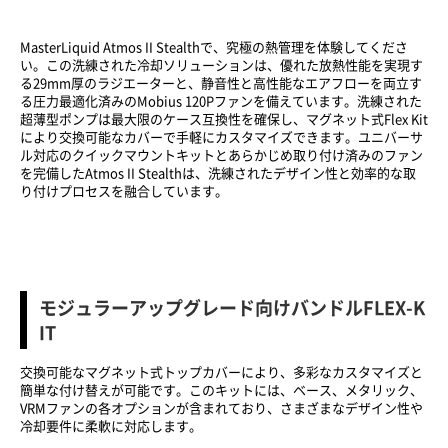
MasterLiquid Atmos II Stealthで、究極の熱管理を体験してくださ
い。この洗練された冷却ソリューションは、優れた放熱性能を実現す
る29mm厚のラジエーターと、静音性と高性能なエアフローを両立す
る圧力最適化済みのMobius 120Pファンを備えています。洗練された
超薄型ポンプは最大限のケース互換性を確保し、マグネット式Flex Kit
により交換可能なカバーで手軽にカスタマイズできます。ユニバーサ
ル対応のクイックマウントキットとあらかじめ取り付け済みのファン
を完備したAtmos II Stealthは、洗練されたデザイン性と効率的な取
り付けプロセスを融合しています。
モジュラーアップグレード向けバンドルFLEX-K
IT
交換可能なマグネット式トップカバーにより、多彩なカスタマイズと
簡単な付け替えが可能です。このキットには、ベース、メタリック、
VRMファンの各オプションが含まれており、さまざまなデザイン性や
冷却要件に柔軟に対応します。