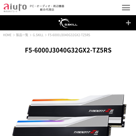
HOME
製品一覧
G.SKILL
F5-6000J3040G32GX2-TZ5RS
F5-6000J3040G32GX2-TZ5RS