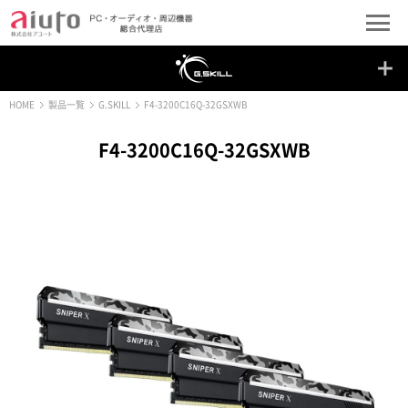
HOME
製品一覧
G.SKILL
F4-3200C16Q-32GSXWB
F4-3200C16Q-32GSXWB