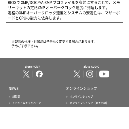
BIOSで XMP/DOCP/A-XMP プロファイルを有効にすることで、メモ
リーキットの定格XMP オーバークロック速度に到達します。
定格のXMPオーバークロック速度とシステムの安定性は、マザーボ
ードとCPUの能力に依存します。
※製品の仕様・付属品は予告なく変更する場合があります。
予めご了承下さい。
aiuto PC/VR
aiuto AUDIO
NEWS
オンラインショップ
新製品
オンラインショップ
イベント＆キャンペーン
オンラインショップ【楽天市場】
サポート
オンライン卸売サービス
お知らせ
会社情報
製品サポート
ご利用案内