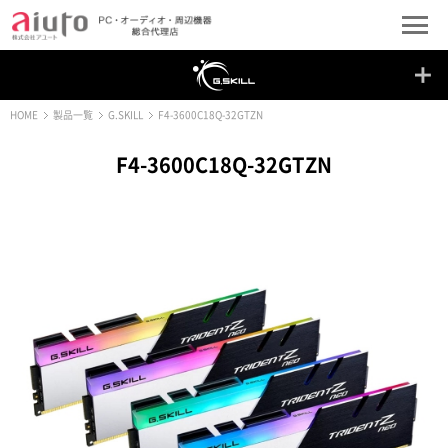
HOME
製品一覧
G.SKILL
F4-3600C18Q-32GTZN
F4-3600C18Q-32GTZN