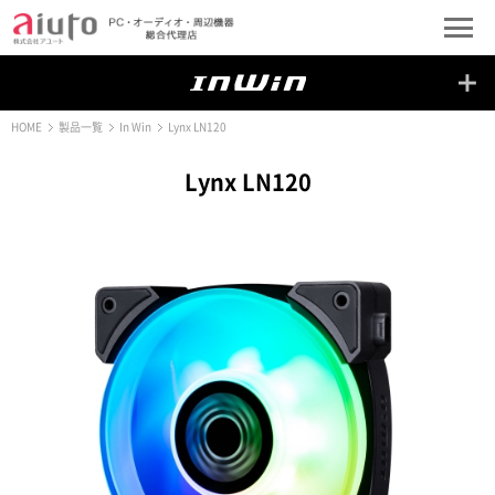
HOME
製品一覧
In Win
Lynx LN120
Lynx LN120