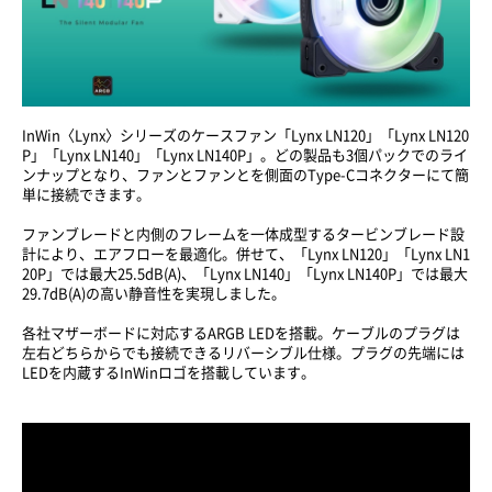
InWin〈Lynx〉シリーズのケースファン「Lynx LN120」「Lynx LN120
P」「Lynx LN140」「Lynx LN140P」。どの製品も3個パックでのライ
ンナップとなり、ファンとファンとを側面のType-Cコネクターにて簡
単に接続できます。
ファンブレードと内側のフレームを一体成型するタービンブレード設
計により、エアフローを最適化。併せて、「Lynx LN120」「Lynx LN1
20P」では最大25.5dB(A)、「Lynx LN140」「Lynx LN140P」では最大
29.7dB(A)の高い静音性を実現しました。
各社マザーボードに対応するARGB LEDを搭載。ケーブルのプラグは
左右どちらからでも接続できるリバーシブル仕様。プラグの先端には
LEDを内蔵するInWinロゴを搭載しています。