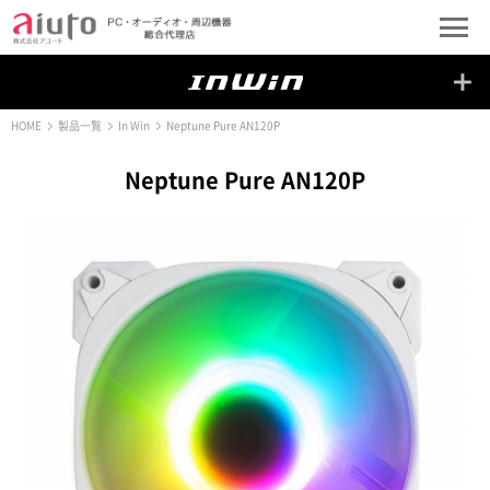
HOME
製品一覧
In Win
Neptune Pure AN120P
Neptune Pure AN120P